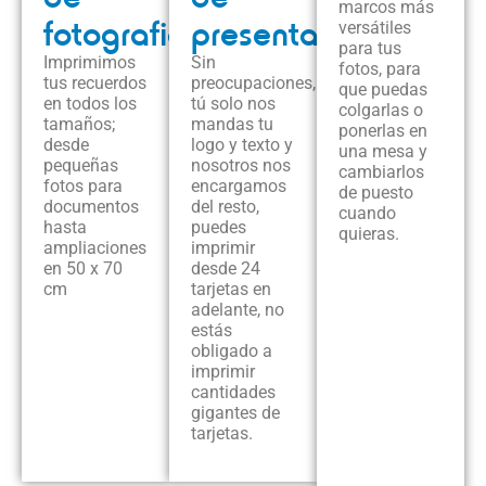
marcos más
fotografias
presentación
versátiles
para tus
Imprimimos
Sin
fotos, para
tus recuerdos
preocupaciones,
que puedas
en todos los
tú solo nos
colgarlas o
tamaños;
mandas tu
ponerlas en
desde
logo y texto y
una mesa y
pequeñas
nosotros nos
cambiarlos
fotos para
encargamos
de puesto
documentos
del resto,
cuando
hasta
puedes
quieras.
ampliaciones
imprimir
en 50 x 70
desde 24
cm
tarjetas en
adelante, no
estás
obligado a
imprimir
cantidades
gigantes de
tarjetas.