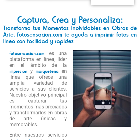
Captura, Crea y Personaliza:
Transforma tus Momentos Inolvidables en Obras de
Arte, fotosensacion.com te ayuda a imprimir fotos en
linea con facilidad y rapidez
fotosensacion.com
es una
plataforma en línea, líder
en el ámbito de la
impresion
y
marqueteria
en
línea que ofrece una
amplia variedad de
servicios a sus clientes.
Nuestro objetivo principal
es capturar tus
momentos más preciados
y transformarlos en obras
de arte únicas y
memorables.
Entre nuestros servicios