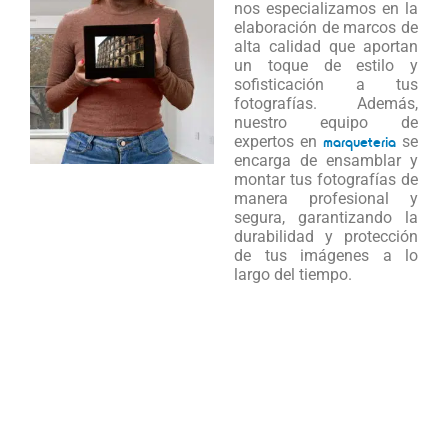
nos especializamos en la
elaboración de marcos de
alta calidad que aportan
un toque de estilo y
sofisticación a tus
fotografías. Además,
nuestro equipo de
expertos en
marqueteria
se
encarga de ensamblar y
montar tus fotografías de
manera profesional y
segura, garantizando la
durabilidad y protección
de tus imágenes a lo
largo del tiempo.
En
fotosensacion.com
,
estamos comprometidos
con la satisfacción de
nuestros clientes y
ofrecemos un servicio al
cliente excepcional, para
ayudarte en cada paso
del proceso creativo.