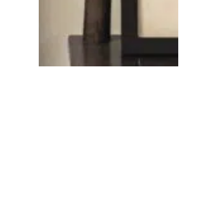
Marcos para fotos
En
fotosensacion.com
, sabemos que la
presentación es clave para destacar
la belleza de tus fotografías. Por eso,
ofrecemos servicios de
marquetería
y
marcos
para fotos de alta calidad.
Personaliza tus fotos con marcos
elegantes y modernos, disponibles en
una amplia variedad de estilos y
materiales, que se ajustan