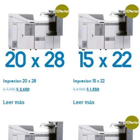
¡Oferta!
¡Oferta!
Impresion 20 x 28
Impresion 15 x 22
$
7.700
$
2.650
$
3.900
$
1.550
Leer más
Leer más
¡Oferta!