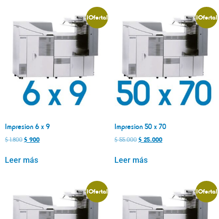
¡Oferta!
¡Oferta!
Impresion 6 x 9
Impresion 50 x 70
$
1.800
$
900
$
55.000
$
25.000
Leer más
Leer más
¡Oferta!
¡Oferta!