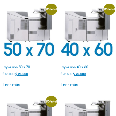
¡Oferta!
¡Oferta!
Impresion 50 x 70
Impresion 40 x 60
$
55.000
$
25.000
$
38.500
$
20.000
Leer más
Leer más
¡Oferta!